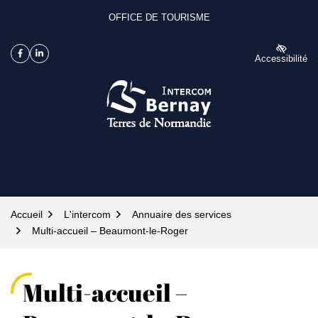
Gestion des traceurs
Aller
OFFICE DE TOURISME
(OUVERTURE DANS UN NOUVEL ONGLET)
(OUVERTURE DANS UN NOUVEL ONGLET)
au
contenu
Accessibilité
Facebook
(ouverture dans un nouvel onglet)
Linkedin
(ouverture dans un nouvel onglet)
Intercom Bernay Terres 
Accueil
L'intercom
Annuaire des services
Multi-accueil – Beaumont-le-Roger
Multi-accueil –