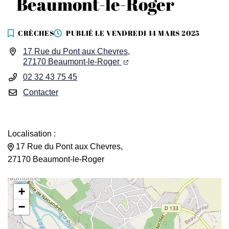
Beaumont-le-Roger
CRÈCHES
PUBLIÉ LE
VENDREDI 14 MARS 2025
INFOS UTILES
17 Rue du Pont aux Chevres,
(ouverture dans un nouvel ong
(ouverture dans un nouvel o
27170 Beaumont-le-Roger
02 32 43 75 45
Contacter
Localisation :
17 Rue du Pont aux Chevres,
27170 Beaumont-le-Roger
+
−